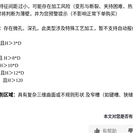
特征间距过小，可能存在加工风险（变形与断裂、夹持困难、热
m时将判断为薄壁，并为您预警提示（不影响正常下单购买）
：
存在微孔、深孔，此类型涉及特殊工艺加工，暂不支持自动报
且H＞3*D
且 H＞8*D
H＞10*D
，且H＞12*D
]，且H＞120
削区域：
具有复杂三维曲面或不规则形状 及窄槽（如键槽、狭缝
本文对您是否有
有帮助