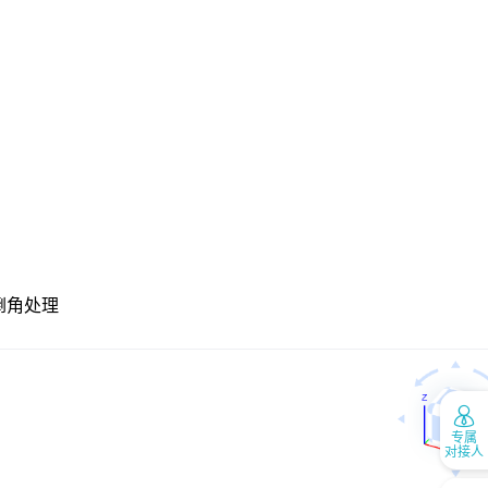
倒角处理
专属
对接人