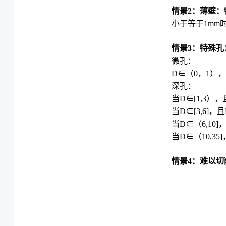
情景2：薄壁：
小于等于1m
情景3：特殊孔
微孔：
D∈（0，1），
深孔：
当D∈[1,3），
当D∈[3,6]，且
当D∈（6,10]
当D∈（10,35
情景4：难以切